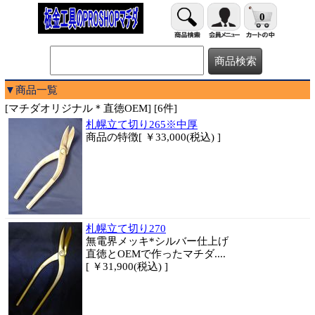
0
▼商品一覧
[マチダオリジナル＊直徳OEM] [6件]
札幌立て切り265※中厚
商品
の特徴[ ￥33,000(税込) ]
札幌立て切り270
無電界メッキ*シルバー仕上げ
直徳とOEMで作ったマチダ....
[ ￥31,900(税込) ]