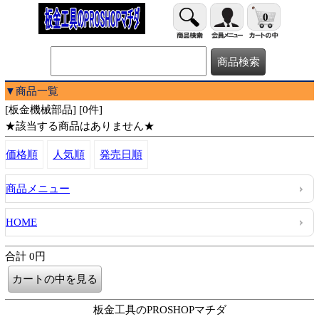
0
▼商品一覧
[板金機械部品] [0件]
★該当する商品はありません★
価格順
人気順
発売日順
商品メニュー
HOME
合計 0円
板金工具のPROSHOPマチダ