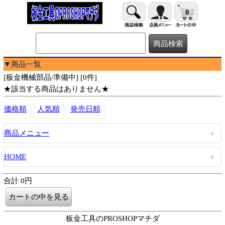
0
▼商品一覧
[板金機械部品/準備中] [0件]
★該当する商品はありません★
価格順
人気順
発売日順
商品メニュー
HOME
合計 0円
板金工具のPROSHOPマチダ