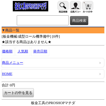
0
▼商品一覧
[板金機械/成型ロール機準備中] [0件]
★該当する商品はありません★
価格順
人気順
発売日順
商品メニュー
HOME
合計 0円
板金工具のPROSHOPマチダ