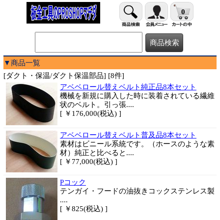
0
▼商品一覧
[ダクト・保温/ダクト保温部品] [8件]
アベベロール替えベルト純正品8本セット
機械を新規に購入した時に装着されている繊維
状のベルト。引っ張....
[ ￥176,000(税込) ]
アベベロール替えベルト普及品8本セット
素材はビニール系統です。（ホースのような素
材）純正と比べると....
[ ￥77,000(税込) ]
Pコック
テンガイ・フードの油抜きコックステンレス製
....
[ ￥825(税込) ]