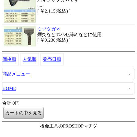
ハマグリタガネです
....
[ ￥2,115(税込) ]
ミゾタガネ
煙突などのハゼ締めなどに使用
[ ￥9,230(税込) ]
価格順
人気順
発売日順
商品メニュー
HOME
合計 0円
板金工具のPROSHOPマチダ