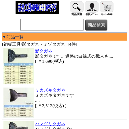
0
▼商品一覧
[銅板工具/影タガネ・ミゾタガネ] [4件]
影タガネ
影タガネです。道路の白線式の職人さ....
[ ￥1,690(税込) ]
ミカズキタガネ
ミカズキタガネです
....
[ ￥2,512(税込) ]
ハマグリタガネ