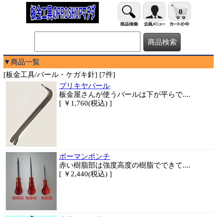
0
▼商品一覧
[板金工具/バール・ケガキ針] [7件]
ブリキヤバール
板金屋さんが使うバールは下が平らで....
[ ￥1,760(税込) ]
ボーマンポンチ
赤い樹脂部は強度高度の樹脂でできて....
[ ￥2,440(税込) ]