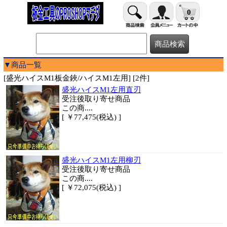
0
▼商品一覧
[盛光ハイスM1板金鋏/ハイスM1左用] [2件]
盛光ハイスM1左用直刃
受注後取り寄せ商品
この商....
[ ￥77,475(税込) ]
盛光ハイスM1左用柳刃
受注後取り寄せ商品
この商....
[ ￥72,075(税込) ]